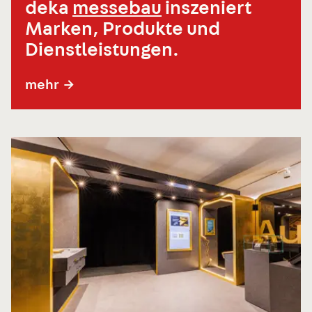
deka
messebau
inszeniert
Marken, Produkte und
Dienstleistungen.
mehr
→