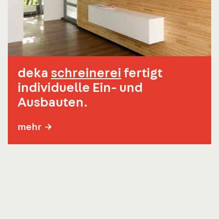
deka
schreinerei
fertigt
individuelle Ein- und
Ausbauten.
mehr
→