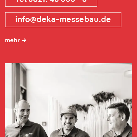
info@deka-messebau.de
mehr
→