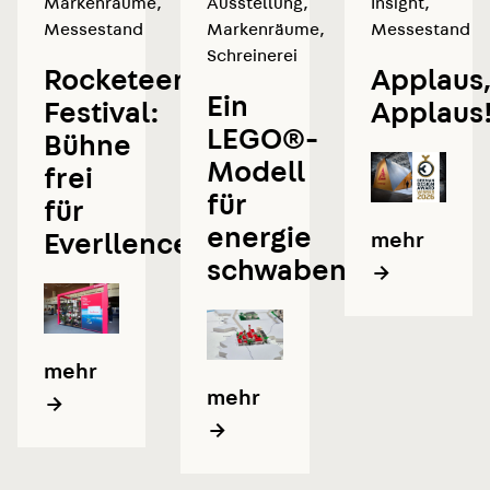
Markenräume
,
Ausstellung
,
Insight
,
Messestand
Markenräume
,
Messestand
Schreinerei
Rocketeer
Applaus
Ein
Festival:
Applaus
LEGO®-
Bühne
Modell
frei
für
für
energie
mehr
Everllence
schwaben
→
mehr
mehr
→
→