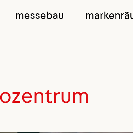
messebau
markenrä
fozentrum