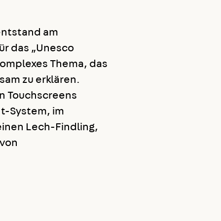
entstand am
für das „Unesco
komplexes Thema, das
tsam zu erklären.
en Touchscreens
t-System, im
einen Lech-Findling,
 von